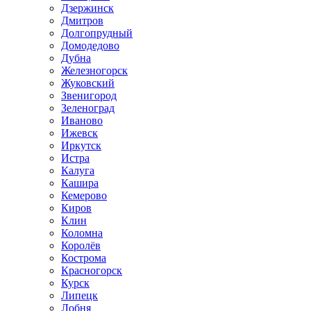
Дзержинск
Дмитров
Долгопрудный
Домодедово
Дубна
Железногорск
Жуковский
Звенигород
Зеленоград
Иваново
Ижевск
Иркутск
Истра
Калуга
Кашира
Кемерово
Киров
Клин
Коломна
Королёв
Кострома
Красногорск
Курск
Липецк
Лобня