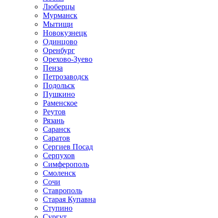
Люберцы
Мурманск
Мытищи
Новокузнецк
Одинцово
Оренбург
Орехово-Зуево
Пенза
Петрозаводск
Подольск
Пушкино
Раменское
Реутов
Рязань
Саранск
Саратов
Сергиев Посад
Серпухов
Симферополь
Смоленск
Сочи
Ставрополь
Старая Купавна
Ступино
Сургут