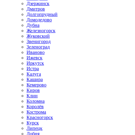
Дзержинск
Дмитров
Долгопрудный
Домодедово
Дубна
Железногорск
Жуковский
Звенигород
Зеленоград
Иваново
Ижевск
Иркутск
Истра
Калуга
Кашира
Кемерово
Киров
Клин
Коломна
Королёв
Кострома
Красногорск
Курск
Липецк
Лобня