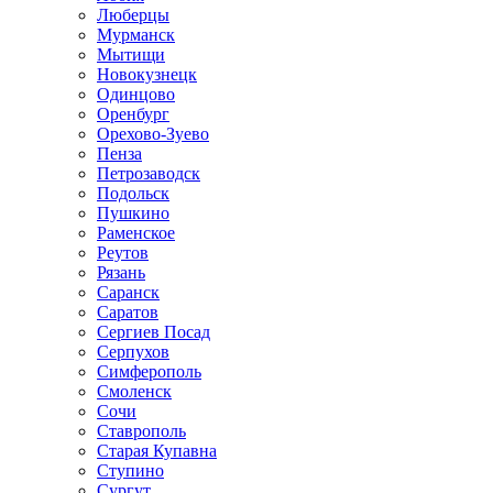
Люберцы
Мурманск
Мытищи
Новокузнецк
Одинцово
Оренбург
Орехово-Зуево
Пенза
Петрозаводск
Подольск
Пушкино
Раменское
Реутов
Рязань
Саранск
Саратов
Сергиев Посад
Серпухов
Симферополь
Смоленск
Сочи
Ставрополь
Старая Купавна
Ступино
Сургут