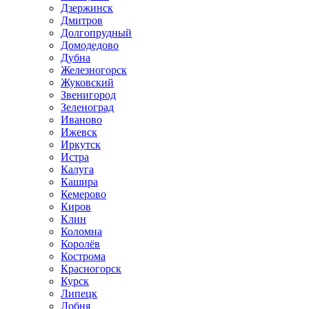
Дзержинск
Дмитров
Долгопрудный
Домодедово
Дубна
Железногорск
Жуковский
Звенигород
Зеленоград
Иваново
Ижевск
Иркутск
Истра
Калуга
Кашира
Кемерово
Киров
Клин
Коломна
Королёв
Кострома
Красногорск
Курск
Липецк
Лобня