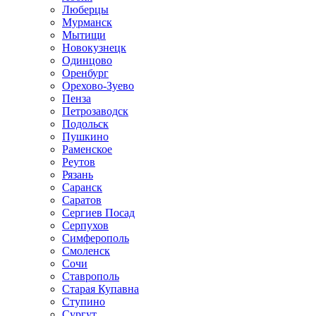
Люберцы
Мурманск
Мытищи
Новокузнецк
Одинцово
Оренбург
Орехово-Зуево
Пенза
Петрозаводск
Подольск
Пушкино
Раменское
Реутов
Рязань
Саранск
Саратов
Сергиев Посад
Серпухов
Симферополь
Смоленск
Сочи
Ставрополь
Старая Купавна
Ступино
Сургут